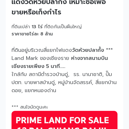
แดงวัดห้วยปลากั้ง เหมาะซื้อเพื่อ
ขายหรือเก็งกำไร
ที่ดินเปล่า
13 ไร่
ที่ติดกันเป็นผืนใหญ่
ราคาขายไร่ละ 8 ล้าน
ที่ดินอยู่บริเวณสี่แยกไฟแดง
วัดห้วยปลากั้ง
***
Land Mark ของเชียงราย
ห่างจากสนามบิน
เชียงรายเพียง 5 นาที…..
ใกล้กับ สถานีตำรวจบ้านดู่, รร. นานาชาติ, ปั๊ม
ปตท. บายพาสบ้านดู่, หมู่บ้านจัดสรรค์, สี่แยกบ้าน
ดอย, แยกหนองด่าน
*** สนใจนัดดูนะคะ